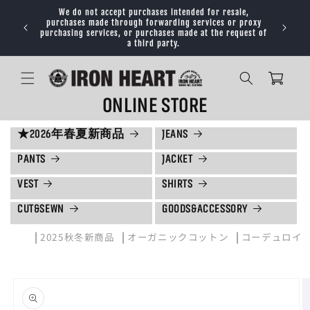
コンテ
We do not accept purchases intended for resale,
ンツに
purchases made through forwarding services or proxy
Orders de
進む
purchasing services, or purchases made at the request of
a third party.
カ
ー
ト
ONLINE STORE
★2026年春夏新商品
JEANS
PANTS
JACKET
VEST
SHIRTS
CUT&SEWN
GOODS&ACCESSORY
|
|
|
2025秋冬新商品
オーガニックコットン
コーデュロイ
商品情
報にス
キップ