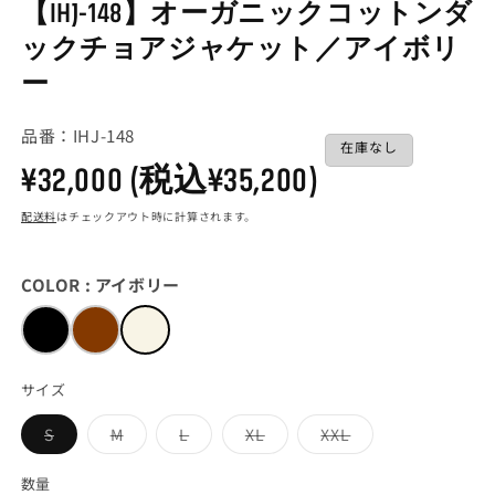
【IHJ-148】オーガニックコットンダ
メ
デ
ックチョアジャケット／アイボリ
ィ
ア
ー
(1)
(2
を
品番：IHJ-148
開
在庫なし
く
通
¥32,000
(税込¥35,200)
配送料
はチェックアウト時に計算されます。
常
価
COLOR :
アイボリー
格
サイズ
バ
バ
バ
バ
バ
S
M
L
XL
XXL
リ
リ
リ
リ
リ
エ
エ
エ
エ
エ
ー
ー
ー
ー
ー
数量