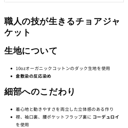
ジ
ジ
ャ
ャ
ケ
ケ
職人の技が生きるチョアジャ
ッ
ッ
ケット
ト
ト
／
／
ア
ア
生地について
イ
イ
ボ
ボ
10ozオーガニックコットンのダック生地を使用
リ
リ
ー
ー
倉敷染の反応染め
の
の
数
数
細部へのこだわり
量
量
を
を
着心地と動きやすさを両立した立体感のある作り
減
増
ら
や
襟、袖口裏、腰ポケットフラップ裏に
コーデュロイ
す
す
を使用