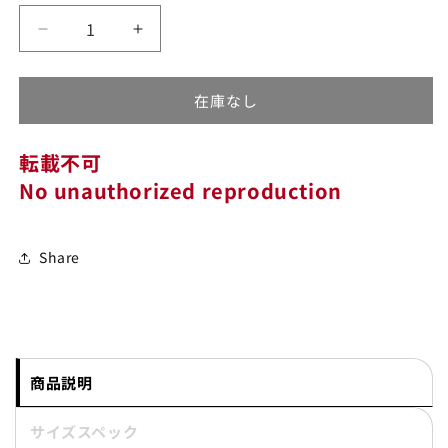
シ
シ
シ
シ
シ
ョ
ョ
ョ
ョ
ョ
ン
ン
ン
ン
ン
【IHJ-
【IHJ-
は
は
は
は
は
売
売
売
売
売
148】
148】
り
り
り
り
り
切
切
切
切
切
オ
オ
れ
れ
れ
れ
れ
在庫なし
ー
ー
て
て
て
て
て
い
い
い
い
い
ガ
ガ
る
る
る
る
る
か
か
か
か
か
転載不可
ニ
ニ
販
販
販
販
販
売
売
売
売
売
ッ
ッ
No unauthorized reproduction
で
で
で
で
で
ク
ク
き
き
き
き
き
ま
ま
ま
ま
ま
コ
コ
せ
せ
せ
せ
せ
ん
ん
ん
ん
ん
ッ
ッ
Share
ト
ト
ン
ン
ダ
ダ
ッ
ッ
ク
ク
商品説明
チ
チ
ョ
ョ
サイズスペック
ア
ア