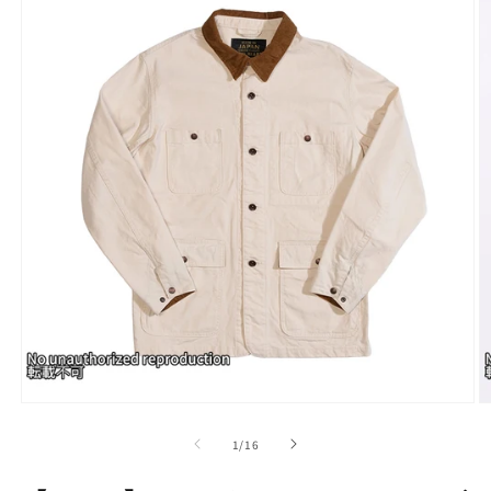
モ
ー
の
1
/
16
ダ
ル
で