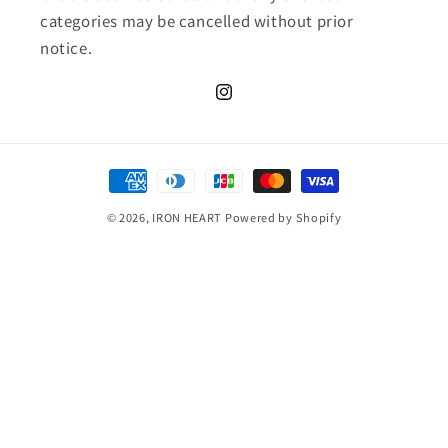
categories may be cancelled without prior
notice.
Instagram
決
済
© 2026,
IRON HEART
Powered by Shopify
方
法