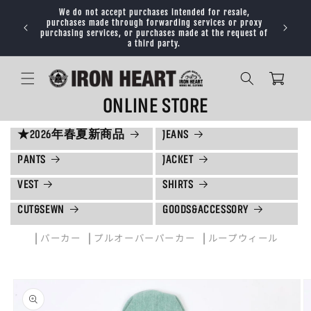
コンテ
We do not accept purchases intended for resale,
ンツに
purchases made through forwarding services or proxy
Orders de
進む
purchasing services, or purchases made at the request of
a third party.
カ
ー
ト
ONLINE STORE
★2026年春夏新商品
JEANS
PANTS
JACKET
VEST
SHIRTS
CUT&SEWN
GOODS&ACCESSORY
|
|
|
パーカー
プルオーバーパーカー
ループウィール
商品情
報にス
キップ