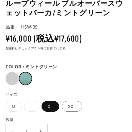
ループウィール プルオーバースウ
メ
デ
ェットパーカ/ミントグリーン
ィ
ア
(1)
品番：IHSW-39
(2
を
開
通
¥16,000
(税込¥17,600)
く
配送料
はチェックアウト時に計算されます。
常
価
COLOR :
ミントグリーン
格
サイズ
バ
バ
M
L
XL
XXL
リ
リ
エ
エ
ー
ー
数量
シ
シ
ョ
ョ
ン
ン