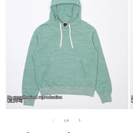
モ
ー
の
1
/
9
ダ
ル
で