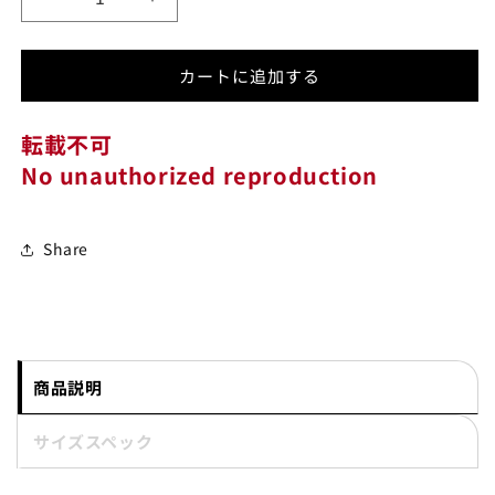
ル
ル
は
は
売
売
ー
ー
り
り
切
切
プ
プ
れ
れ
カートに追加する
ウ
ウ
て
て
い
い
ィ
ィ
る
る
か
か
転載不可
ー
ー
販
販
売
売
ル
ル
No unauthorized reproduction
で
で
プ
プ
き
き
ま
ま
ル
ル
せ
せ
ん
ん
オ
オ
Share
ー
ー
バ
バ
ー
ー
ス
ス
ウ
ウ
商品説明
ェ
ェ
ッ
ッ
サイズスペック
ト
ト
パ
パ