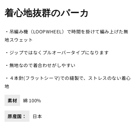
ー
ー
カ/
カ/
着心地抜群のパーカ
ミ
ミ
ン
ン
・吊編み機（LOOPWHEEL）で時間を掛けて編み上げた無
ト
ト
地スウェット
グ
グ
リ
リ
・ジップではなくプルオーバータイプになります
ー
ー
ン
ン
・無地なので着合わせがしやすい
の
の
数
数
・４本針(フラットシーマ)での縫製で、ストレスのない着心
量
量
地
を
を
減
増
素材
綿 100%
ら
や
す
す
原産国：
日本